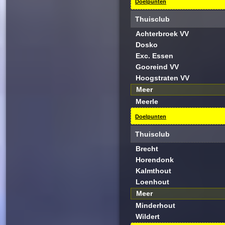
Doelpunten
Thuisclub
Achterbroek VV
Dosko
Exc. Essen
Gooreind VV
Hoogstraten VV
Meer
Meerle
Doelpunten
Thuisclub
Brecht
Horendonk
Kalmthout
Loenhout
Meer
Minderhout
Wildert