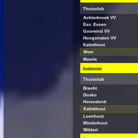
Thuisclub
Achterbroek VV
Exc. Essen
Gooreind VV
Hoogstraten VV
Kalmthout
Meer
Meerle
Doelpunten
Thuisclub
Brecht
Dosko
Horendonk
Kalmthout
Loenhout
Minderhout
Wildert