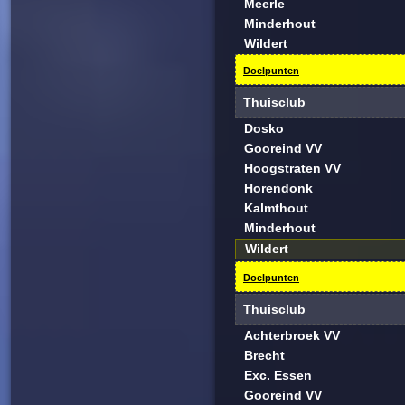
Meerle
Minderhout
Wildert
Doelpunten
Thuisclub
Dosko
Gooreind VV
Hoogstraten VV
Horendonk
Kalmthout
Minderhout
Wildert
Doelpunten
Thuisclub
Achterbroek VV
Brecht
Exc. Essen
Gooreind VV