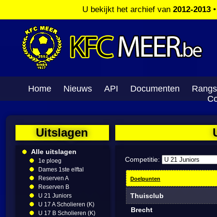
U bekijkt het archief van
2012-2013
Home
Nieuws
API
Documenten
Rangs
Co
Uitslagen
Alle uitslagen
Competitie:
1e ploeg
Dames 1ste elftal
Reserven A
Doelpunten
Reserven B
Thuisclub
U 21 Juniors
U 17 A Scholieren (K)
Brecht
U 17 B Scholieren (K)