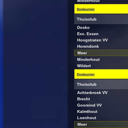
Minderhout
Doelpunten
Thuisclub
Dosko
Exc. Essen
Hoogstraten VV
Horendonk
Meer
Minderhout
Wildert
Doelpunten
Thuisclub
Achterbroek VV
Brecht
Gooreind VV
Kalmthout
Loenhout
Meer