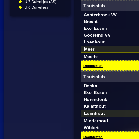
U 7 Duiveltjes (AS)
Thuisclub
U 6 Duiveltjes
Achterbroek VV
Brecht
Exc. Essen
Gooreind VV
Loenhout
Meer
Meerle
Doelpunten
Thuisclub
Dosko
Exc. Essen
Horendonk
Kalmthout
Loenhout
Minderhout
Wildert
Doelpunten