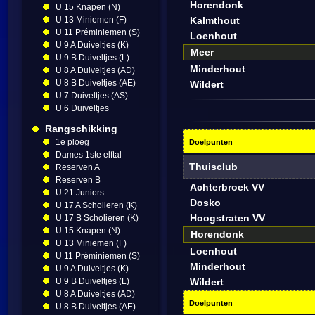
Horendonk
U 15 Knapen (N)
U 13 Miniemen (F)
Kalmthout
U 11 Préminiemen (S)
Loenhout
U 9 A Duiveltjes (K)
Meer
U 9 B Duiveltjes (L)
Minderhout
U 8 A Duiveltjes (AD)
U 8 B Duiveltjes (AE)
Wildert
U 7 Duiveltjes (AS)
U 6 Duiveltjes
Rangschikking
1e ploeg
Doelpunten
Dames 1ste elftal
Thuisclub
Reserven A
Reserven B
Achterbroek VV
U 21 Juniors
Dosko
U 17 A Scholieren (K)
Hoogstraten VV
U 17 B Scholieren (K)
U 15 Knapen (N)
Horendonk
U 13 Miniemen (F)
Loenhout
U 11 Préminiemen (S)
Minderhout
U 9 A Duiveltjes (K)
U 9 B Duiveltjes (L)
Wildert
U 8 A Duiveltjes (AD)
Doelpunten
U 8 B Duiveltjes (AE)