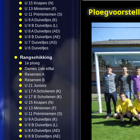
U 15 Knapen (N)
U 13 Miniemen (F)
Ploegvoorstell
U 11 Préminiemen (S)
U 9 A Duiveltjes (K)
U 9 B Duiveltjes (L)
U 8 A Duiveltjes (AD)
U 8 B Duiveltjes (AE)
U 7 Duiveltjes (AS)
U 6 Duiveltjes
Rangschikking
1e ploeg
Dames 1ste elftal
Reserven A
Reserven B
U 21 Juniors
U 17 A Scholieren (K)
U 17 B Scholieren (K)
U 15 Knapen (N)
U 13 Miniemen (F)
U 11 Préminiemen (S)
U 9 A Duiveltjes (K)
U 9 B Duiveltjes (L)
U 8 A Duiveltjes (AD)
U 8 B Duiveltjes (AE)