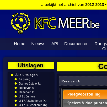
U bekijkt het archief van
2012-2013
Home
Nieuws
API
Documenten
Rangs
Co
Uitslagen
Co
Alle uitslagen
1e ploeg
Reserven A
Dames 1ste elftal
Reserven A
Reserven B
Ploegvoorstelling
U 21 Juniors
U 17 A Scholieren (K)
Spelers & doelpunten
U 17 B Scholieren (K)