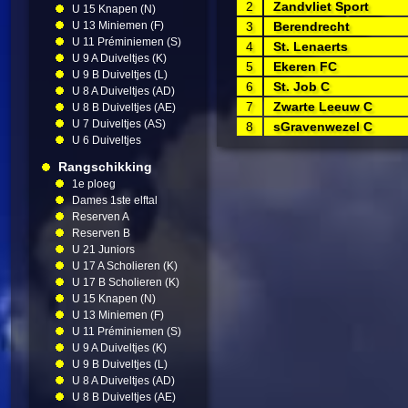
2
Zandvliet Sport
U 15 Knapen (N)
U 13 Miniemen (F)
3
Berendrecht
U 11 Préminiemen (S)
4
St. Lenaerts
U 9 A Duiveltjes (K)
5
Ekeren FC
U 9 B Duiveltjes (L)
6
St. Job C
U 8 A Duiveltjes (AD)
7
Zwarte Leeuw C
U 8 B Duiveltjes (AE)
U 7 Duiveltjes (AS)
8
sGravenwezel C
U 6 Duiveltjes
Rangschikking
1e ploeg
Dames 1ste elftal
Reserven A
Reserven B
U 21 Juniors
U 17 A Scholieren (K)
U 17 B Scholieren (K)
U 15 Knapen (N)
U 13 Miniemen (F)
U 11 Préminiemen (S)
U 9 A Duiveltjes (K)
U 9 B Duiveltjes (L)
U 8 A Duiveltjes (AD)
U 8 B Duiveltjes (AE)