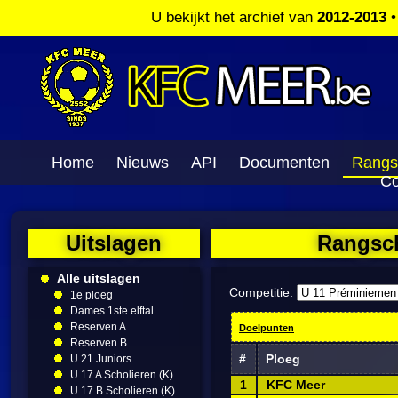
U bekijkt het archief van
2012-2013
Home
Nieuws
API
Documenten
Rangs
Co
Uitslagen
Rangsch
Alle uitslagen
Competitie:
1e ploeg
Dames 1ste elftal
Reserven A
Doelpunten
Reserven B
#
Ploeg
U 21 Juniors
U 17 A Scholieren (K)
1
KFC Meer
U 17 B Scholieren (K)